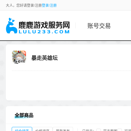
大人，您好请登录/注册
登录/注册
账号交易
暴走英雄坛
全部商品