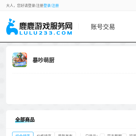
大人，您好请登录/注册
登录/注册
账号交易
暴吵萌厨
全部商品