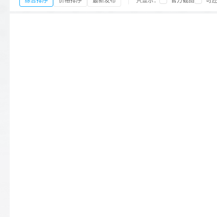
综合排序
价格排序
最新发布
只显示：
官方截图
可