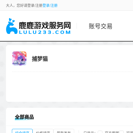
大人，您好请登录/注册
登录/注册
账号交易
捕梦猫
全部商品