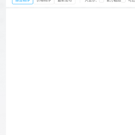
综合排序
价格排序
最新发布
只显示：
官方截图
可