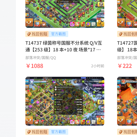
T14737 绿茵称号国服不分系统 Q/V互
T1472
通【253 级】18 本+10 夜 场景*17 皮
级】 18本+ 10夜 场景
肤* 22 宝石*2084六王等级：110 110
*237六王等
部落冲突
/国服/QQ
部落冲突
/
95 85 55 25 装备技能： 27级拳套 23
备技能：19
￥1088
￥222
2小时前
级冰箭 23级魔镜 27级火球 27级火箭
镜 15级火球 21级火箭 繁荣度等级：75
繁荣度等级：279稀有皮肤：热烈心跳
稀有皮肤：热
战神飞鲨公爵 电音狂想守护者 场景：
电音狂想
部落工坊 海上基地 冰天雪地 狂野丛林
基地 冰天
幽静丛林 像素世界 原始秘地 皇家竞技
世界 原始秘
场 魔法世界 缤纷乐园 哥布林洞窟 Clas
【鹿鹿游
h-A-Rama 经典陨石村庄 经典骷髅兵场
景 末日地牢 复古年代 火马仙宫 绿茵荣
耀赛场【鹿鹿游戏服务网】