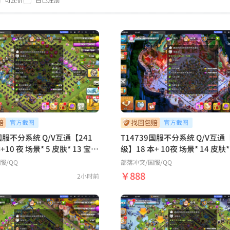
可还价
自己注册
6国服不分系统 Q/V互通【241
T14739国服不分系统 Q/V互通【
 5 皮肤* 13 宝石
级】18 本+ 10夜 场景* 14 皮肤* 36宝
等级：110 110 95 85 55 2
石*2355五王等级：106 105 95 
国服/QQ
部落冲突
/国服/QQ
： 20级拳套 20 级冰箭 20级
19 装备技能：27 级拳套 11级冰箭 27
￥888
2小时前
级魔镜 27级火球 27 级火箭 繁荣度等
有皮肤：碧血傲枪战神 摘星侦查
级：268稀有皮肤：碧血傲枪战
海上基地 幽静丛林 经典
脉冲蛮王 凌烟武将蛮王 日月当
ash-A-Rama【鹿
谪仙太白守护者 场景：深海秘境
务网】
福地 部落工坊 海上基地 冰天雪