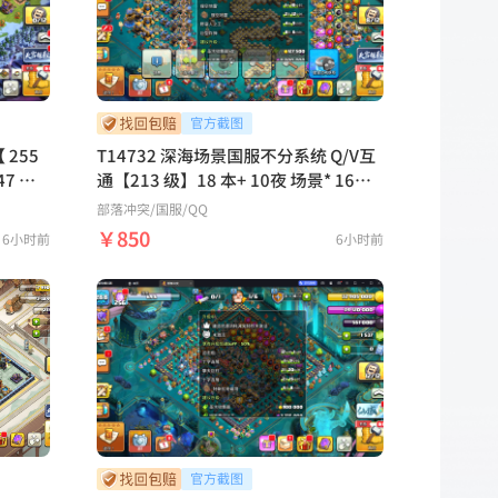
场 魔
网】
 255
T14732 深海场景国服不分系统 Q/V互
通【213 级】18 本+ 10夜 场景* 16皮
肤* 19 宝石*518六王等级：109 110 9
部落冲突
/国服/QQ
1 级
5 85 55 25装备技能： 27级拳套 22级
￥850
6小时前
6小时前
冰箭 27级魔镜 27级火球 27级火箭 繁
冰天雪地
荣度等级：262稀有皮肤：燃情律动女
始秘地
皇 凤鸣千秋女皇 热烈心动战神 场景：
部落工坊 海上基地 冰天雪地 狂野丛林
幽静丛林 像素世界 原始秘地 皇家竞技
场 魔法世界 哥布林洞窟 Clash-A-Ram
a 经典陨石村庄 经典骷髅兵场景 南瓜墓
园 末日地牢 深海秘境【鹿鹿游戏服务
网】