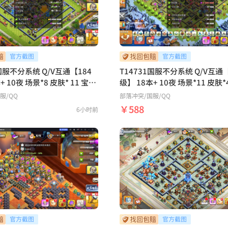
丛林 像素世界 原始秘地 皇家竞技
法世界 幽静丛林 哥布林洞窟 Clash-A-R
ama 黑暗时代【鹿鹿游戏服务
7国服不分系统 Q/V互通【184
T14731国服不分系统 Q/V互通【
*8 皮肤* 11 宝石
级】 18本+ 10夜 场景*11 皮肤*47 宝
级：90 90 62 60 36 12装
石*4723六王等级：104 105 92 75 50
国服/QQ
部落冲突
/国服/QQ
 级拳套 15 级冰箭 19 级魔
1 装备技能： 27级拳套 27 级冰箭
￥588
6小时前
魔镜 27级火球 27级火箭 繁荣度等级：
烈心跳战神 燃情律动女皇
126场景：部落工坊 海上基地 
守护者 场景：部落工坊 海上
狂野丛林 幽静丛林 像素世界 原
雪地 狂野丛林 幽静丛林 像素
皇家竞技场 魔法世界 哥布林洞窟 Clash
地 皇家竞技场 魔法世界
-A-Rama【鹿鹿游戏服务网】
戏服务网】