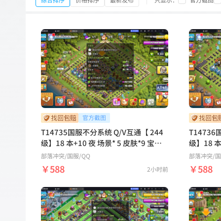
综合排序
价格排序
最新发布
只显示：
官方截图
T14735国服不分系统 Q/V互通【 244
T1473
级】18 本+10 夜 场景* 5 皮肤*9 宝石*
级】18 本+10 夜 场景*
4333六王等级：110 110 95 85 55 25
*4112六王
部落冲突
/国服/QQ
部落冲突
/
4装备技能：20级拳套 20级冰箭 20级
5 装备技能
￥588
￥588
2小时前
魔镜 27级火球27 级火箭 繁荣度等级：
魔镜 26级火球 27 级火箭 繁荣度等级：
248稀有皮肤：电音狂想守护者 场景：
245稀
海上基地 幽静丛林 经典陨石村庄 魔法
员女皇 场景：
世界 Clash-A-Rama【鹿鹿游戏服务
陨石村庄 魔法世界 Cl
网】
鹿游戏服