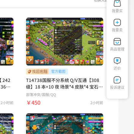
切换大图
我要买
我要卖
商品管理
还价
 242
T14738国服不分系统 Q/V互通【308
级】18 本+10 夜 场景*4 皮肤*4 宝石*6
投诉建议
80 55
804六王等级：103 103 82 77 54 4 装
部落冲突
/国服/QQ
备技能：1 级拳套 12级冰箭 12级魔镜
￥450
2小时前
2小时前
9 级火球26 级火箭 繁荣度等级：237稀
神 星海
有皮肤： 月影仙嫦娥 场景：幽静丛林
空女皇
像素世界 魔法世界 经典陨石村庄【鹿
 灵蛇
鹿游戏服务网】
地 狂野